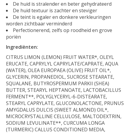
De huid is stralender en beter gehydrateerd
De huid textuur is zachter en steviger
De teint is egaler en donkere verkleuringen
worden zichtbaar verminderd
Perfectionerend, zelfs op roodheid en grove
poriën
Ingrediënten:
CITRUS LIMON (LEMON) FRUIT WATER*, OLEYL
ERUCATE, CAPRYLYL CAPRYLATE/CAPRATE, AQUA
(WATER), OLEA EUROPAEA (OLIVE) FRUIT OIL*,
GLYCERIN, PROPANEDIOL, SUCROSE STEARATE,
SQUALANE, BUTYROSPERMUM PARKII (SHEA)
BUTTER, STEARYL HEPTANOATE, LACTOBACILLUS
FERMENT**, POLYGLYCERYL-6-DISTEARATE,
STEARYL CAPRYLATE, GLUCONOLACTONE, PRUNUS
AMYGDALUS DULCIS (SWEET ALMOND) OIL*,
MICROCRYSTALLINE CELLULOSE, MALTODEXTRIN,
SODIUM LEVULINATE**, CURCUMA LONGA
(TURMERIC) CALLUS CONDITIONED MEDIA,