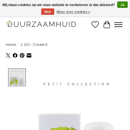
Wij slaan cookies op om onze website te verbeteren. Is dat akkoord?
Ja
Nee
Meer over cookies »
Duurzaamhuid, uw duurzame weg naar een mooie, gezonde huid.
Verlanglijst
Winkelwa
Home
/
2 GO - Cream II
Product image slideshow Items