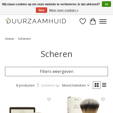
Wij slaan cookies op om onze website te verbeteren. Is dat akkoord?
Ja
Nee
Meer over cookies »
Duurzaamhuid, uw duurzame weg naar een mooie, gezonde huid.
Verlanglijst
Winkelwa
Home
/
Scheren
Scheren
Filters weergeven
8 producten
Sorteren op
Meest bekeken