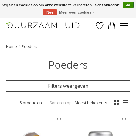
Wij slaan cookies op om onze website te verbeteren. Is dat akkoord?
Ja
Nee
Meer over cookies »
Duurzaamhuid, uw duurzame weg naar een mooie, gezonde huid.
Verlanglijst
Winkelwa
Home
/
Poeders
Poeders
Filters weergeven
5 producten
Sorteren op
Meest bekeken