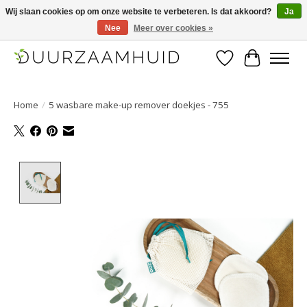
Wij slaan cookies op om onze website te verbeteren. Is dat akkoord?
Ja
Nee
Meer over cookies »
Duurzaamhuid, uw duurzame weg naar een mooie, gezonde huid.
Verlanglijst
Winkelwa
Home
/
5 wasbare make-up remover doekjes - 755
Product image slideshow Items