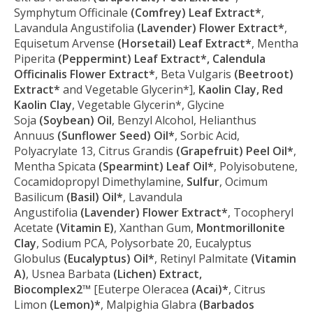
Symphytum Officinale
(Comfrey) Leaf Extract*
,
Lavandula Angustifolia
(Lavender) Flower Extract*
,
Equisetum Arvense
(Horsetail) Leaf Extract*
, Mentha
Piperita
(Peppermint) Leaf Extract*, Calendula
Officinalis Flower Extract*
, Beta Vulgaris
(Beetroot)
Extract*
and Vegetable Glycerin*],
Kaolin Clay, Red
Kaolin Clay
, Vegetable Glycerin*, Glycine
Soja
(Soybean) Oil
, Benzyl Alcohol, Helianthus
Annuus
(Sunflower Seed) Oil*
, Sorbic Acid,
Polyacrylate 13, Citrus Grandis
(Grapefruit) Peel Oil*
,
Mentha Spicata
(Spearmint) Leaf Oil*
, Polyisobutene,
Cocamidopropyl Dimethylamine,
Sulfur
, Ocimum
Basilicum
(Basil) Oil*
, Lavandula
Angustifolia
(Lavender) Flower Extract*
, Tocopheryl
Acetate
(Vitamin E)
, Xanthan Gum,
Montmorillonite
Clay
, Sodium PCA, Polysorbate 20, Eucalyptus
Globulus
(Eucalyptus) Oil*
, Retinyl Palmitate
(Vitamin
A)
, Usnea Barbata
(Lichen) Extract,
Biocomplex2™
[Euterpe Oleracea
(Acai)*
, Citrus
Limon
(Lemon)*
, Malpighia Glabra
(Barbados