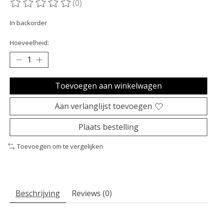
(0)
De beoordeling van dit product is
0
van de 5
In backorder
Hoeveelheid:
Toevoegen aan winkelwagen
Aan verlanglijst toevoegen
Plaats bestelling
Toevoegen om te vergelijken
Beschrijving
Reviews (0)