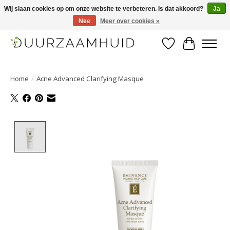
Wij slaan cookies op om onze website te verbeteren. Is dat akkoord?
Ja
Nee
Meer over cookies »
Duurzaamhuid, uw duurzame weg naar een mooie, gezonde huid.
Verlanglijst
Winkelwa
Home
/
Acne Advanced Clarifying Masque
Product image slideshow Items