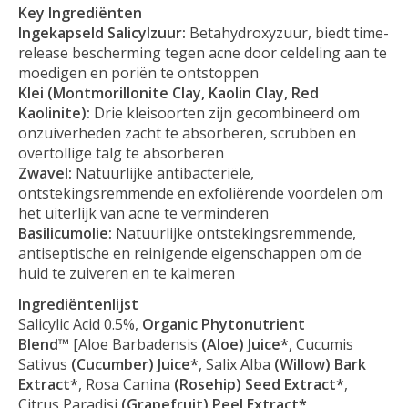
Key Ingrediënten
Ingekapseld Salicylzuur:
Betahydroxyzuur, biedt time-
release bescherming tegen acne door celdeling aan te
moedigen en poriën te ontstoppen
Klei (Montmorillonite Clay, Kaolin Clay, Red
Kaolinite):
Drie kleisoorten zijn gecombineerd om
onzuiverheden zacht te absorberen, scrubben en
overtollige talg te absorberen
Zwavel:
Natuurlijke antibacteriële,
ontstekingsremmende en exfoliërende voordelen om
het uiterlijk van acne te verminderen
Basilicumolie:
Natuurlijke ontstekingsremmende,
antiseptische en reinigende eigenschappen om de
huid te zuiveren en te kalmeren
Ingrediëntenlijst
Salicylic Acid 0.5%,
Organic Phytonutrient
Blend™
[Aloe Barbadensis
(Aloe) Juice*
, Cucumis
Sativus
(Cucumber) Juice*
, Salix Alba
(Willow) Bark
Extract*
, Rosa Canina
(Rosehip) Seed Extract*
,
Citrus Paradisi
(Grapefruit) Peel Extract*
,