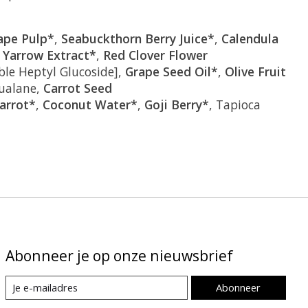
ape Pulp*
,
Seabuckthorn Berry Juice*
,
Calendula
,
Yarrow Extract*
,
Red Clover Flower
le Heptyl Glucoside],
Grape Seed Oil*
,
Olive Fruit
qualane,
Carrot Seed
arrot*
,
Coconut Water*
,
Goji Berry*
, Tapioca
Abonneer je op onze nieuwsbrief
Abonneer