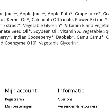
oe Juice*
,
Apple Juice*
,
Apple Pulp*
,
Grape Juice*
,
Gr
cot Kernel Oil
*,
Calendula Officinalis Flower Extract*
f Extract*
, Vegetable Glycerin*,
Vitamin E
and Vegetab
nate Seed Oil*
,
Soybean Oil
,
Vitamin A
, Vegetable S
erry*
,
Indian Gooseberry*
,
Baobab*
,
Camu Camu*
,
C
nd
Coenzyme Q10
], Vegetable Glycerin*.
Mijn account
Informatie
Registreren
Over ons
Mijn bestellingen
Verzenden & retourneren