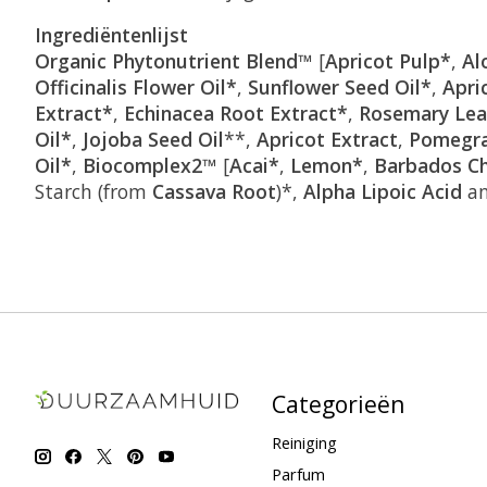
Ingrediëntenlijst
Organic Phytonutrient Blend™
[
Apricot Pulp*
,
Al
Officinalis Flower Oil*
,
Sunflower Seed Oil*
,
Apri
Extract*
,
Echinacea Root Extract*
,
Rosemary Lea
Oil*
,
Jojoba Seed Oil
**,
Apricot Extract
,
Pomegra
Oil*
,
Biocomplex2™
[
Acai*
,
Lemon*
,
Barbados Ch
Starch (from
Cassava Root
)*,
Alpha Lipoic Acid
a
Categorieën
Reiniging
Parfum