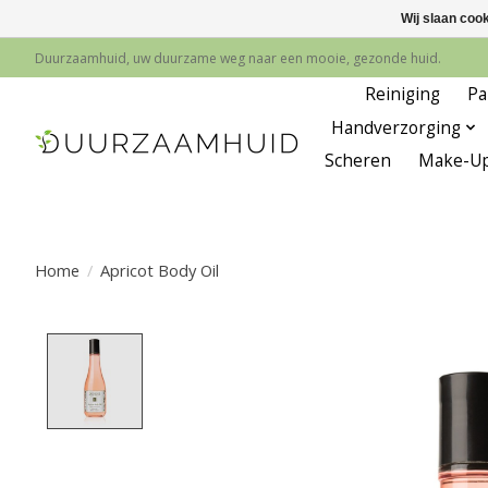
Wij slaan coo
Duurzaamhuid, uw duurzame weg naar een mooie, gezonde huid.
Reiniging
Pa
Handverzorging
Scheren
Make-U
Home
/
Apricot Body Oil
Product image slideshow Items