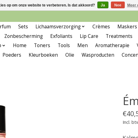
kies op om onze website te verbeteren. Is dat akkoord?
Ja
Nee
Meer 
rfum
Sets
Lichaamsverzorging
Crèmes
Maskers
Zonbescherming
Exfoliants
Lip Care
Treatments
p
Home
Toners
Tools
Men
Aromatherapie
Poeders
Kleurboeken
Olie
Wasproducten
Concen
Ém
€40,
Incl. bt
Kalme