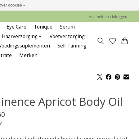
over cookies »
Aanmelden / Inloggen
Eye Care
Tonique
Serum
Haarverzorging
Voetverzorging
Voedingssuplementen
Self Tanning
trate
Merken
inence Apricot Body Oil
50
w
rende en hydraterende bodyolie voor normale tot