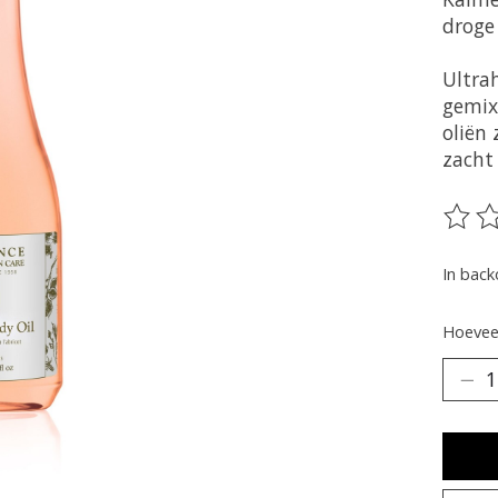
droge
Ultra
gemix
oliën 
zacht
De be
In back
Hoeveel