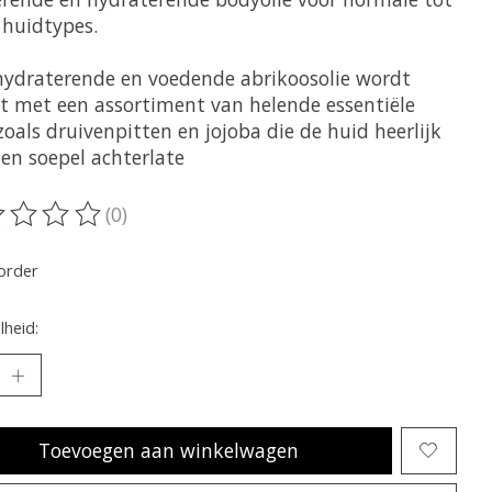
 huidtypes.
hydraterende en voedende abrikoosolie wordt
t met een assortiment van helende essentiële
zoals druivenpitten en jojoba die de huid heerlijk
 en soepel achterlate
(0)
oordeling van dit product is
0
van de 5
order
heid:
Toevoegen aan winkelwagen