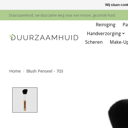
Wij slaan coo
Duurzaamhuid, uw duurzame weg naar een mooie, gezonde huid.
Reiniging
Pa
Handverzorging
Scheren
Make-U
Home
/
Blush Penseel - 703
Product image slideshow Items