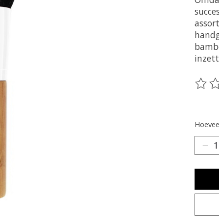
succe
assor
handg
bambo
inzet
De be
Hoeveel