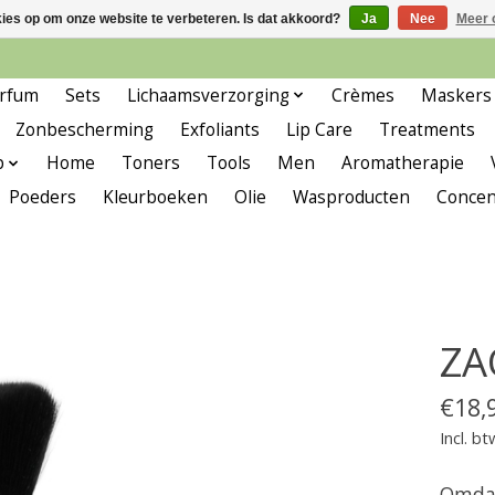
kies op om onze website te verbeteren. Is dat akkoord?
Ja
Nee
Meer 
rfum
Sets
Lichaamsverzorging
Crèmes
Maskers
Zonbescherming
Exfoliants
Lip Care
Treatments
p
Home
Toners
Tools
Men
Aromatherapie
Poeders
Kleurboeken
Olie
Wasproducten
Concen
ZA
€18,
Incl. bt
Omdat