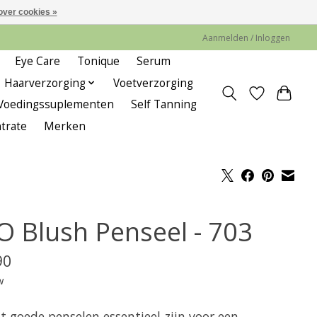
over cookies »
Aanmelden / Inloggen
Eye Care
Tonique
Serum
Haarverzorging
Voetverzorging
Voedingssuplementen
Self Tanning
trate
Merken
O Blush Penseel - 703
90
w
 goede penselen essentieel zijn voor een