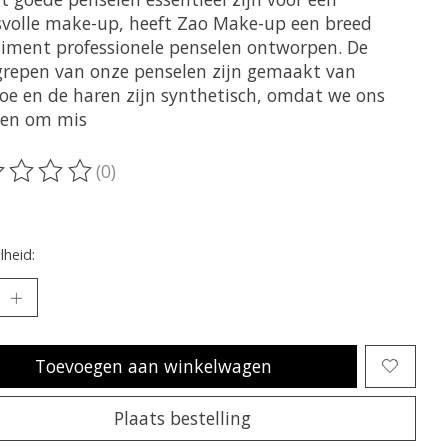
svolle make-up, heeft Zao Make-up een breed
timent professionele penselen ontworpen. De
repen van onze penselen zijn gemaakt van
e en de haren zijn synthetisch, omdat we ons
ten om mis
(0)
oordeling van dit product is
0
van de 5
heid:
Toevoegen aan winkelwagen
Plaats bestelling