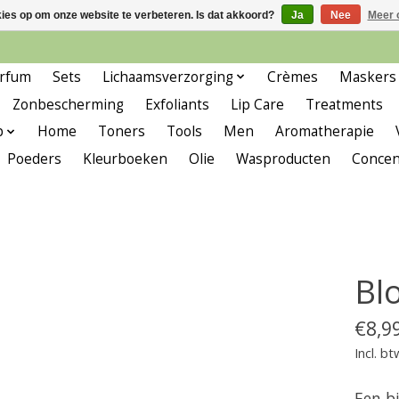
kies op om onze website te verbeteren. Is dat akkoord?
Ja
Nee
Meer 
rfum
Sets
Lichaamsverzorging
Crèmes
Maskers
Zonbescherming
Exfoliants
Lip Care
Treatments
p
Home
Toners
Tools
Men
Aromatherapie
Poeders
Kleurboeken
Olie
Wasproducten
Concen
Bl
€8,9
Incl. bt
Een bi