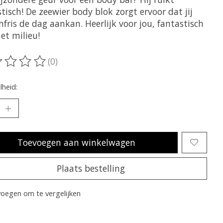
tisch! De zeewier body blok zorgt ervoor dat jij
fris de dag aankan. Heerlijk voor jou, fantastisch
et milieu!
(0)
oordeling van dit product is
0
van de 5
heid:
Toevoegen aan winkelwagen
Plaats bestelling
oegen om te vergelijken