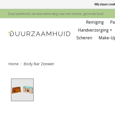
Wij slaan coo
Duurzaamhuid, uw duurzame weg naar een mooie, gezonde huid.
Reiniging
Pa
Handverzorging
Scheren
Make-U
Home
/
Body Bar Zeewier
Product image slideshow Items