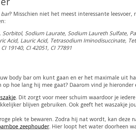
er
 bar
? Misschien niet het meest interessante leesvoer,
en:
, Sorbitol, Sodium Laurate, Sodium Laureth Sulfate, P
aric Acid, Lauric Acid, Tetrasodium Iminodisuccinate, T
, CI 19140, CI 42051, CI 77891
t jouw body bar om kunt gaan en er het maximale uit h
op hoe lang hij mee gaat? Daarom vind je hieronder ee
szakje
. Dit zorgt voor meer schuim waardoor je ieder
kelijker blijven gebruiken. Ook geeft het waszakje jo
oge plek te bewaren. Zodra hij nat wordt, kan deze n
bamboe zeephouder
. Hier loopt het water doorheen wa