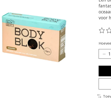
fantas
oceaan
voor h
De be
Hoeveel
Toev