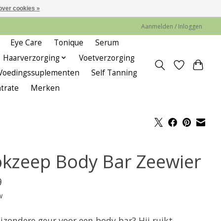
over cookies »
Aanmelden / Inloggen
Eye Care
Tonique
Serum
Haarverzorging
Voetverzorging
Voedingssuplementen
Self Tanning
trate
Merken
okzeep Body Bar Zeewier
9
w
jzondere geur voor een body bar? Hij ruikt