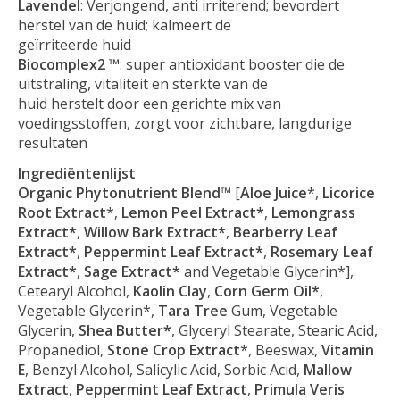
Lavendel
: Verjongend, anti irriterend; bevordert
herstel van de huid; kalmeert de
geïrriteerde huid
Biocomplex2 ™
: super antioxidant booster die de
uitstraling, vitaliteit en sterkte van de
huid herstelt door een gerichte mix van
voedingsstoffen, zorgt voor zichtbare, langdurige
resultaten
Ingrediëntenlijst
Organic Phytonutrient Blend
™ [
Aloe Juice
*,
Licorice
Root Extract
*,
Lemon Peel Extract*
,
Lemongrass
Extract*
,
Willow Bark Extract*
,
Bearberry Leaf
Extract*
,
Peppermint Leaf Extract*
,
Rosemary Leaf
Extract*
,
Sage Extract*
and Vegetable Glycerin*],
Cetearyl Alcohol,
Kaolin Clay
,
Corn Germ Oil*
,
Vegetable Glycerin*,
Tara Tree
Gum, Vegetable
Glycerin,
Shea Butter*
, Glyceryl Stearate, Stearic Acid,
Propanediol,
Stone Crop Extract
*, Beeswax,
Vitamin
E
, Benzyl Alcohol, Salicylic Acid, Sorbic Acid,
Mallow
Extract
,
Peppermint Leaf Extract
,
Primula Veris