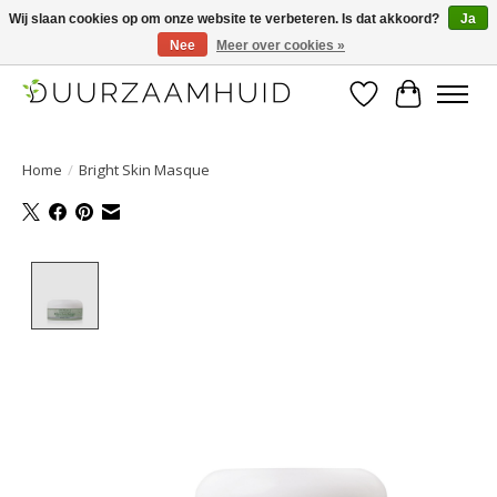
Wij slaan cookies op om onze website te verbeteren. Is dat akkoord?
Ja
Nee
Meer over cookies »
Duurzaamhuid, uw duurzame weg naar een mooie, gezonde huid.
Verlanglijst
Winkelwa
Home
/
Bright Skin Masque
Product image slideshow Items