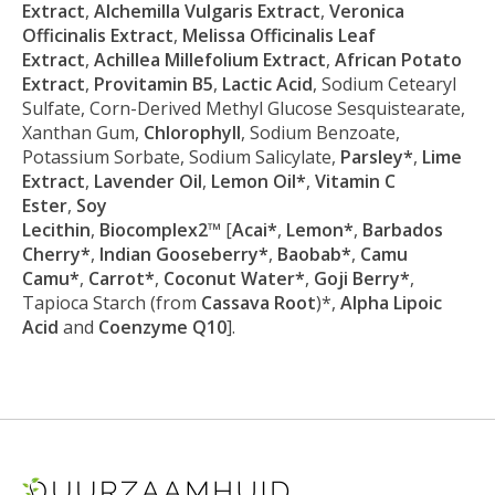
Extract
,
Alchemilla Vulgaris Extract
,
Veronica
Officinalis Extract
,
Melissa Officinalis Leaf
Extract
,
Achillea Millefolium Extract
,
African Potato
Extract
,
Provitamin B5
,
Lactic Acid
, Sodium Cetearyl
Sulfate, Corn-Derived Methyl Glucose Sesquistearate,
Xanthan Gum,
Chlorophyll
, Sodium Benzoate,
Potassium Sorbate, Sodium Salicylate,
Parsley*
,
Lime
Extract
,
Lavender Oil
,
Lemon Oil*
,
Vitamin C
Ester
,
Soy
Lecithin
,
Biocomplex2™
[
Acai*
,
Lemon*
,
Barbados
Cherry*
,
Indian Gooseberry*
,
Baobab*
,
Camu
Camu*
,
Carrot*
,
Coconut Water*
,
Goji Berry*
,
Tapioca Starch (from
Cassava Root
)*,
Alpha Lipoic
Acid
and
Coenzyme Q10
].