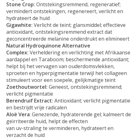
Stone Crop:
Ontstekingsremmend, regeneratief;
vermindert ontstekingen, regenereert, verlicht en
hydrateert de huid
Gigawhite:
Verlicht de teint; glansmiddel; effectieve
antioxidant, ontstekingsremmend extract dat
geconcentreerde melanine onderdrukt en elimineert
Natural Hydroquinone Alternative
Complex:
Verheldering en verlichting met Afrikaanse
aardappel en Taraboom; beschermende antioxidant;
helpt bij het vervagen van ouderdomsvlekken,
sproeten en hyperpigmentatie terwijl het collageen
stimuleert voor een soepele, gelijkmatige teint
Zoethoutwortel:
Geneest, ontstekingsremmend;
verlicht pigmentatie
Berendruif Extract:
Antioxidant; verlicht pigmentatie
en bestrijdt vrije radicalen
Aloë Vera
: Genezende, hydraterende gel; kalmeert de
geïrriteerde huid, helpt de effecten
van uv-straling te verminderen, hydrateert en
verzacht de huid