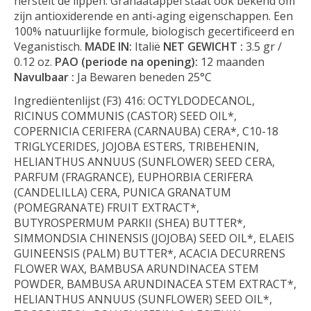
herstelt de lippen. Granaatappel staat ook bekend om
zijn antioxiderende en anti-aging eigenschappen. Een
100% natuurlijke formule, biologisch gecertificeerd en
Veganistisch.
MADE IN:
Italië
NET GEWICHT :
3.5 gr /
0.12 oz.
PAO (periode na opening):
12 maanden
Navulbaar :
Ja Bewaren beneden 25°C
Ingrediëntenlijst (F3) 416: OCTYLDODECANOL,
RICINUS COMMUNIS (CASTOR) SEED OIL*,
COPERNICIA CERIFERA (CARNAUBA) CERA*, C10-18
TRIGLYCERIDES, JOJOBA ESTERS, TRIBEHENIN,
HELIANTHUS ANNUUS (SUNFLOWER) SEED CERA,
PARFUM (FRAGRANCE), EUPHORBIA CERIFERA
(CANDELILLA) CERA, PUNICA GRANATUM
(POMEGRANATE) FRUIT EXTRACT*,
BUTYROSPERMUM PARKII (SHEA) BUTTER*,
SIMMONDSIA CHINENSIS (JOJOBA) SEED OIL*, ELAEIS
GUINEENSIS (PALM) BUTTER*, ACACIA DECURRENS
FLOWER WAX, BAMBUSA ARUNDINACEA STEM
POWDER, BAMBUSA ARUNDINACEA STEM EXTRACT*,
HELIANTHUS ANNUUS (SUNFLOWER) SEED OIL*,