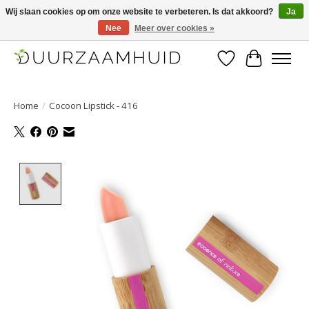
Wij slaan cookies op om onze website te verbeteren. Is dat akkoord?
Ja
Nee
Meer over cookies »
Duurzaamhuid, uw duurzame weg naar een mooie, gezonde huid.
Verlanglijst
Winkelwa
Home
/
Cocoon Lipstick - 416
Product image slideshow Items