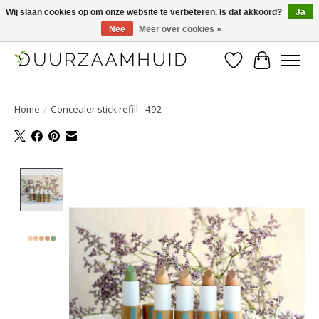
Wij slaan cookies op om onze website te verbeteren. Is dat akkoord?
Ja
Nee
Meer over cookies »
Duurzaamhuid, uw duurzame weg naar een mooie, gezonde huid.
Verlanglijst
Winkelwa
Home
/
Concealer stick refill - 492
Product image slideshow Items