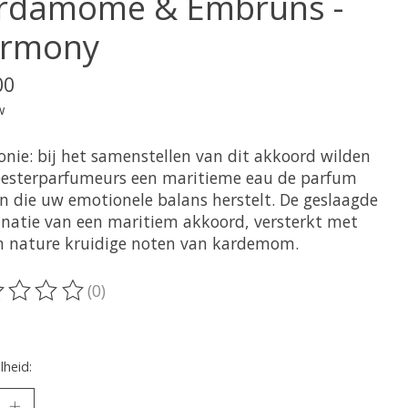
rdamome & Embruns -
rmony
00
w
nie: bij het samenstellen van dit akkoord wilden
esterparfumeurs een maritieme eau de parfum
en die uw emotionele balans herstelt. De geslaagde
natie van een maritiem akkoord, versterkt met
n nature kruidige noten van kardemom.
(0)
oordeling van dit product is
0
van de 5
heid: