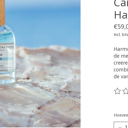
Ca
Ha
€59,
Incl. bt
Harmo
de me
creër
combi
de va
De be
Hoeveel