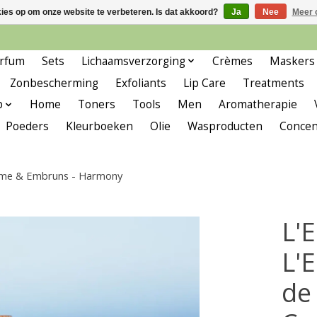
kies op om onze website te verbeteren. Is dat akkoord?
Ja
Nee
Meer 
rfum
Sets
Lichaamsverzorging
Crèmes
Maskers
Zonbescherming
Exfoliants
Lip Care
Treatments
p
Home
Toners
Tools
Men
Aromatherapie
Poeders
Kleurboeken
Olie
Wasproducten
Concen
ome & Embruns - Harmony
L'
L'
de