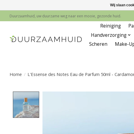
Wij slaan coo
Duurzaamhuid, uw duurzame weg naar een mooie, gezonde huid.
Reiniging
Pa
Handverzorging
Scheren
Make-U
Home
/
L'Essense des Notes Eau de Parfum 50ml - Cardam
Product image slideshow Items