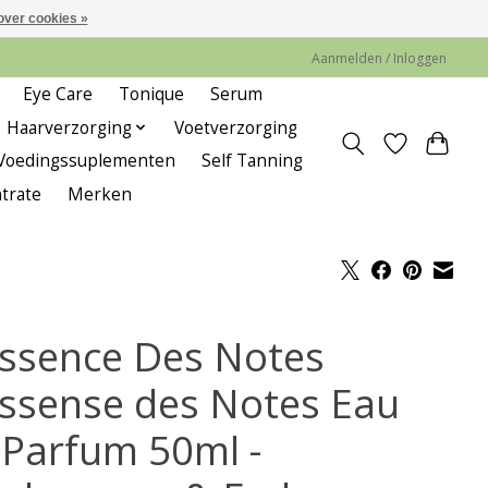
over cookies »
Aanmelden / Inloggen
Eye Care
Tonique
Serum
Haarverzorging
Voetverzorging
Voedingssuplementen
Self Tanning
trate
Merken
Essence Des Notes
Essense des Notes Eau
 Parfum 50ml -