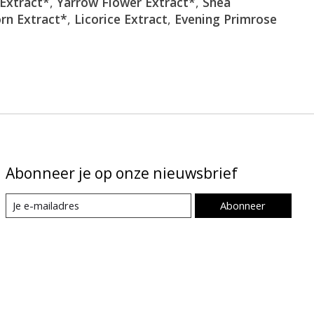
Extract*
,
Yarrow Flower Extract*
,
Shea
rn Extract*
,
Licorice Extract
,
Evening Primrose
Abonneer je op onze nieuwsbrief
Abonneer