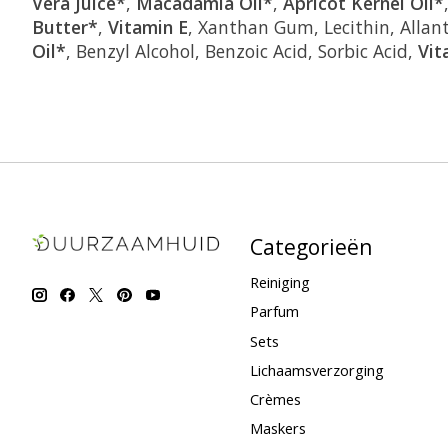
Vera Juice*
,
Macadamia Oil*
,
Apricot Kernel Oil*
Butter*
,
Vitamin E
, Xanthan Gum, Lecithin, Allan
Oil*
, Benzyl Alcohol, Benzoic Acid, Sorbic Acid,
Vit
Categorieën
Reiniging
Parfum
Sets
Lichaamsverzorging
Crèmes
Maskers