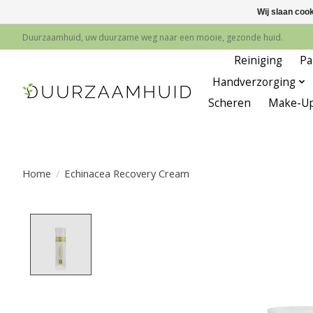
Wij slaan coo
Duurzaamhuid, uw duurzame weg naar een mooie, gezonde huid.
Reiniging
Pa
Handverzorging
Scheren
Make-U
Home
/
Echinacea Recovery Cream
Product image slideshow Items