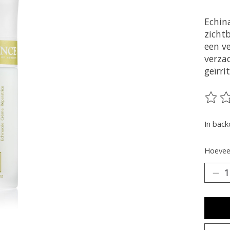
Echin
zicht
een ve
verza
geïrri
De be
In back
Hoeveel