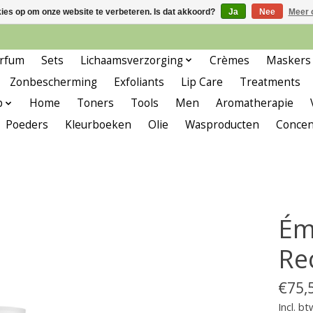
kies op om onze website te verbeteren. Is dat akkoord?
Ja
Nee
Meer 
rfum
Sets
Lichaamsverzorging
Crèmes
Maskers
Zonbescherming
Exfoliants
Lip Care
Treatments
p
Home
Toners
Tools
Men
Aromatherapie
Poeders
Kleurboeken
Olie
Wasproducten
Concen
Ém
Re
€75,
Incl. bt