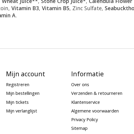
,
Wheat Juice**
,
Stone Crop Juice*
,
Calendula Flower 
toin,
Vitamin B3
,
Vitamin B5
, Zinc Sulfate,
Seabucktho
amin A
.
Mijn account
Informatie
Registreren
Over ons
Mijn bestellingen
Verzenden & retourneren
Mijn tickets
Klantenservice
Mijn verlanglijst
Algemene voorwaarden
Privacy Policy
Sitemap