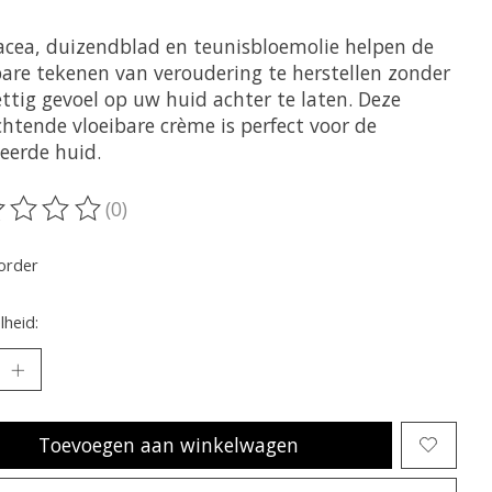
acea, duizendblad en teunisbloemolie helpen de
bare tekenen van veroudering te herstellen zonder
ttig gevoel op uw huid achter te laten. Deze
chtende vloeibare crème is perfect voor de
teerde huid.
(0)
oordeling van dit product is
0
van de 5
order
heid:
Toevoegen aan winkelwagen