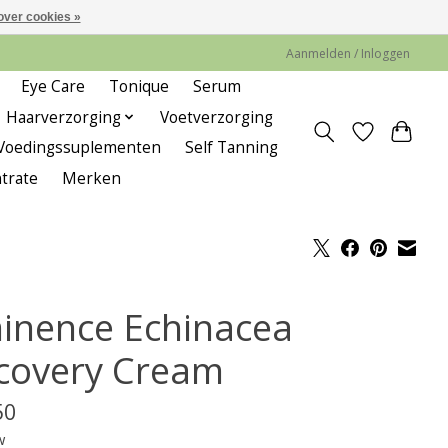
over cookies »
Aanmelden / Inloggen
Eye Care
Tonique
Serum
Haarverzorging
Voetverzorging
Voedingssuplementen
Self Tanning
trate
Merken
inence Echinacea
covery Cream
50
w