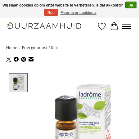
Wij slaan cookies op om onze website te verbeteren. Is dat akkoord?
Ja
Nee
Meer over cookies »
Duurzaamhuid, uw duurzame weg naar een mooie, gezonde huid.
Verlanglijst
Winkelwa
Home
/
Energieboost 10ml
Product image slideshow Items