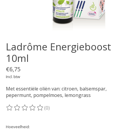
Ladrôme Energieboost
10ml
€6,75
Incl. btw
Met essentiële oliën van: citroen, balsemspar,
pepermunt, pompelmoes, lemongrass
(0)
De beoordeling van dit product is
0
van de 5
Hoeveelheid: