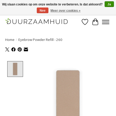
Wij slaan cookies op om onze website te verbeteren. Is dat akkoord?
Ja
Nee
Meer over cookies »
Duurzaamhuid, uw duurzame weg naar een mooie, gezonde huid.
Verlanglijst
Winkelwa
Home
/
Eyebrow Powder Refill - 260
Product image slideshow Items