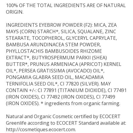
100% OF THE TOTAL INGREDIENTS ARE OF NATURAL
ORIGIN.
INGREDIENTS EYEBROW POWDER (F2):
MICA, ZEA
MAYS (CORN) STARCH*, SILICA, SQUALANE, ZINC
STEARATE, TOCOPHEROL, GLYCERYL CAPRYLATE,
BAMBUSA ARUNDINACEA STEM POWDER,
PHYLLOSTACHIS BAMBUSOIDES RHIZOME
EXTRACT*, BUTYROSPERMUM PARKII (SHEA)
BUTTER*, PRUNUS ARMENIACA (APRICOT) KERNEL
OIL*, PERSEA GRATISSIMA (AVOCADO) OIL*,
PONGAMIA GLABRA SEED OIL, MACADAMIA
TERNIFOLIA SEED OIL*, CI 77820 (SILVER). MAY
CONTAIN +/-: CI 77891 (TITANIUM DIOXIDE), CI 77491
(IRON OXIDES), CI 77492 (IRON OXIDES), CI 77499
(IRON OXIDES). * ingredients from organic farming.
Natural and Organic Cosmetic certified by ECOCERT
Greenlife according to ECOCERT Standard available at:
http://cosmetiques.ecocert.com.