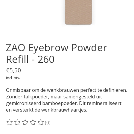
ZAO Eyebrow Powder
Refill - 260
€5,50
Incl. btw
Onmisbaar om de wenkbrauwen perfect te definiëren.
Zonder talkpoeder, maar samengesteld uit
gemicroniseerd bamboepoeder. Dit remineraliseert
en versterkt de wenkbrauwhaartjes.
(0)
De beoordeling van dit product is
0
van de 5