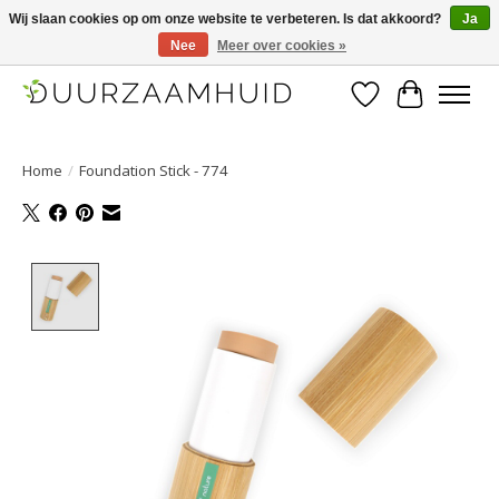
Wij slaan cookies op om onze website te verbeteren. Is dat akkoord?
Ja
Nee
Meer over cookies »
Duurzaamhuid, uw duurzame weg naar een mooie, gezonde huid.
Verlanglijst
Winkelwa
Home
/
Foundation Stick - 774
Product image slideshow Items