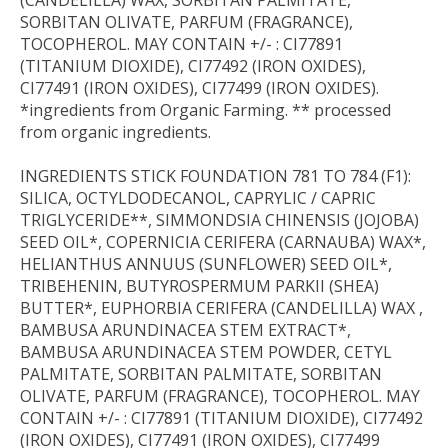
(CANDELILLA) WAX, SORBITAN PALMITATE,
SORBITAN OLIVATE, PARFUM (FRAGRANCE),
TOCOPHEROL. MAY CONTAIN +/- : CI77891
(TITANIUM DIOXIDE), CI77492 (IRON OXIDES),
CI77491 (IRON OXIDES), CI77499 (IRON OXIDES).
*ingredients from Organic Farming. ** processed
from organic ingredients.
INGREDIENTS STICK FOUNDATION 781 TO 784 (F1):
SILICA, OCTYLDODECANOL, CAPRYLIC / CAPRIC
TRIGLYCERIDE**, SIMMONDSIA CHINENSIS (JOJOBA)
SEED OIL*, COPERNICIA CERIFERA (CARNAUBA) WAX*,
HELIANTHUS ANNUUS (SUNFLOWER) SEED OIL*,
TRIBEHENIN, BUTYROSPERMUM PARKII (SHEA)
BUTTER*, EUPHORBIA CERIFERA (CANDELILLA) WAX ,
BAMBUSA ARUNDINACEA STEM EXTRACT*,
BAMBUSA ARUNDINACEA STEM POWDER, CETYL
PALMITATE, SORBITAN PALMITATE, SORBITAN
OLIVATE, PARFUM (FRAGRANCE), TOCOPHEROL. MAY
CONTAIN +/- : CI77891 (TITANIUM DIOXIDE), CI77492
(IRON OXIDES), CI77491 (IRON OXIDES), CI77499