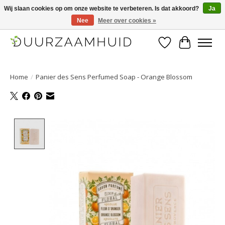
Wij slaan cookies op om onze website te verbeteren. Is dat akkoord?
Ja
Nee
Meer over cookies »
Duurzaamhuid, uw duurzame weg naar een mooie, gezonde huid.
Verlanglijst
Winkelwa
Home
/
Panier des Sens Perfumed Soap - Orange Blossom
Product image slideshow Items