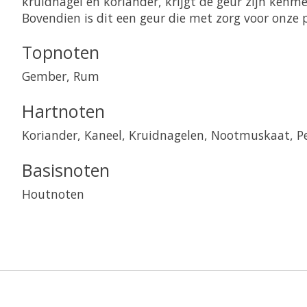
kruidnagel en koriander, krijgt de geur zijn kenm
Bovendien is dit een geur die met zorg voor onze p
Topnoten
Gember, Rum
Hartnoten
Koriander, Kaneel, Kruidnagelen, Nootmuskaat, P
Basisnoten
Houtnoten