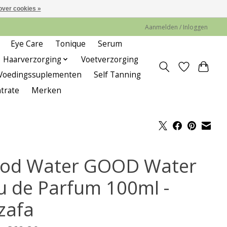
over cookies »
Aanmelden / Inloggen
Eye Care
Tonique
Serum
Haarverzorging
Voetverzorging
Voedingssuplementen
Self Tanning
trate
Merken
od Water GOOD Water
u de Parfum 100ml -
zafa