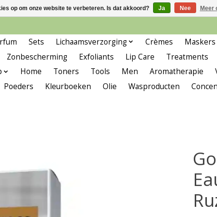
kies op om onze website te verbeteren. Is dat akkoord?
Ja
Nee
Meer 
rfum
Sets
Lichaamsverzorging
Crèmes
Maskers
Zonbescherming
Exfoliants
Lip Care
Treatments
p
Home
Toners
Tools
Men
Aromatherapie
Poeders
Kleurboeken
Olie
Wasproducten
Concen
Go
Ea
Ru