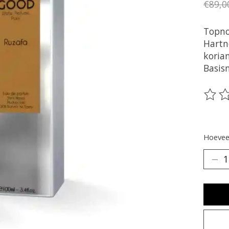
€89,0
Topno
Hartn
koria
Basis
De be
Hoeveel