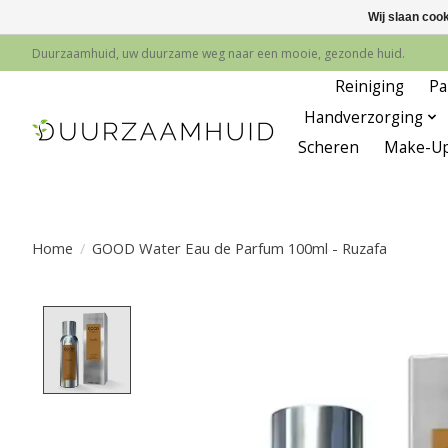
Wij slaan coo
Duurzaamhuid, uw duurzame weg naar een mooie, gezonde huid.
Reiniging
Pa
Handverzorging
Scheren
Make-U
Home
/
GOOD Water Eau de Parfum 100ml - Ruzafa
Product image slideshow Items