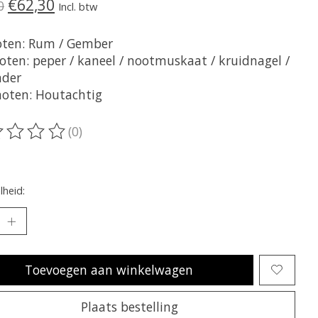
€62,30
0
Incl. btw
ten: Rum / Gember
oten: peper / kaneel / nootmuskaat / kruidnagel /
nder
noten: Houtachtig
(0)
oordeling van dit product is
0
van de 5
heid:
Toevoegen aan winkelwagen
Plaats bestelling