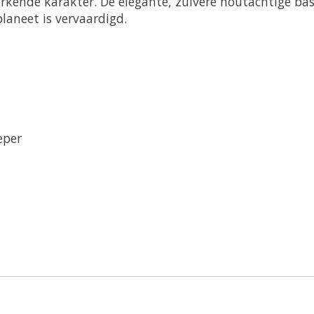
erkende karakter. De elegante, zuivere houtachtige ba
laneet is vervaardigd.
eper