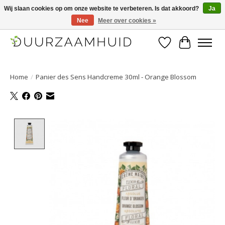
Wij slaan cookies op om onze website te verbeteren. Is dat akkoord?
Ja
Nee
Meer over cookies »
Duurzaamhuid, uw duurzame weg naar een mooie, gezonde huid.
Verlanglijst
Winkelwa
Home
/
Panier des Sens Handcreme 30ml - Orange Blossom
Product image slideshow Items