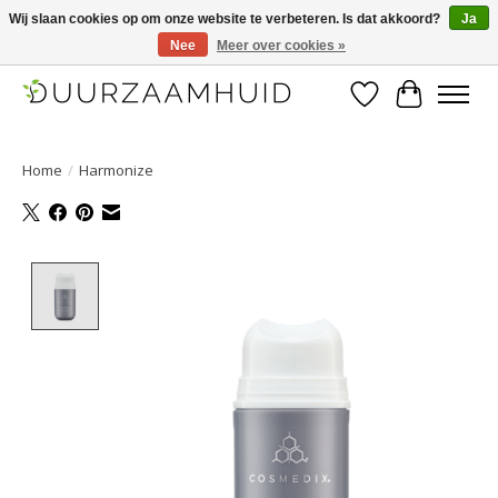
Wij slaan cookies op om onze website te verbeteren. Is dat akkoord?
Ja
Nee
Meer over cookies »
Duurzaamhuid, uw duurzame weg naar een mooie, gezonde huid.
Verlanglijst
Winkelwa
Home
/
Harmonize
Product image slideshow Items