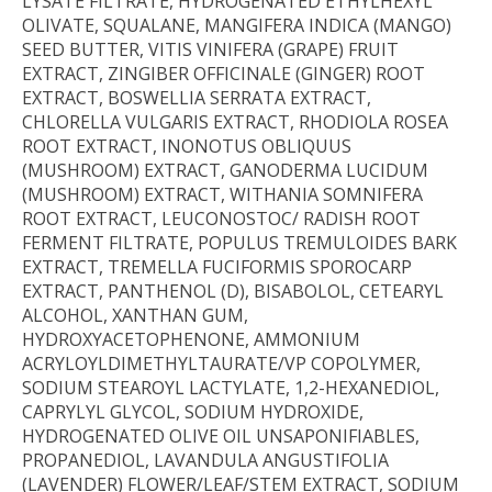
LYSATE FILTRATE, HYDROGENATED ETHYLHEXYL
OLIVATE, SQUALANE, MANGIFERA INDICA (MANGO)
SEED BUTTER, VITIS VINIFERA (GRAPE) FRUIT
EXTRACT, ZINGIBER OFFICINALE (GINGER) ROOT
EXTRACT, BOSWELLIA SERRATA EXTRACT,
CHLORELLA VULGARIS EXTRACT, RHODIOLA ROSEA
ROOT EXTRACT, INONOTUS OBLIQUUS
(MUSHROOM) EXTRACT, GANODERMA LUCIDUM
(MUSHROOM) EXTRACT, WITHANIA SOMNIFERA
ROOT EXTRACT, LEUCONOSTOC/ RADISH ROOT
FERMENT FILTRATE, POPULUS TREMULOIDES BARK
EXTRACT, TREMELLA FUCIFORMIS SPOROCARP
EXTRACT, PANTHENOL (D), BISABOLOL, CETEARYL
ALCOHOL, XANTHAN GUM,
HYDROXYACETOPHENONE, AMMONIUM
ACRYLOYLDIMETHYLTAURATE/VP COPOLYMER,
SODIUM STEAROYL LACTYLATE, 1,2-HEXANEDIOL,
CAPRYLYL GLYCOL, SODIUM HYDROXIDE,
HYDROGENATED OLIVE OIL UNSAPONIFIABLES,
PROPANEDIOL, LAVANDULA ANGUSTIFOLIA
(LAVENDER) FLOWER/LEAF/STEM EXTRACT, SODIUM