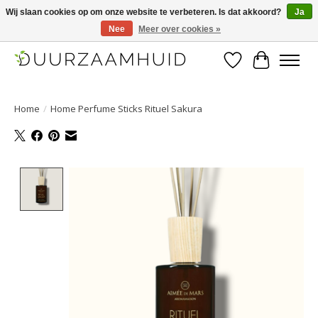
Wij slaan cookies op om onze website te verbeteren. Is dat akkoord?
Ja
Nee
Meer over cookies »
Duurzaamhuid, uw duurzame weg naar een mooie, gezonde huid.
Verlanglijst
Winkelwa
Home
/
Home Perfume Sticks Rituel Sakura
Product image slideshow Items