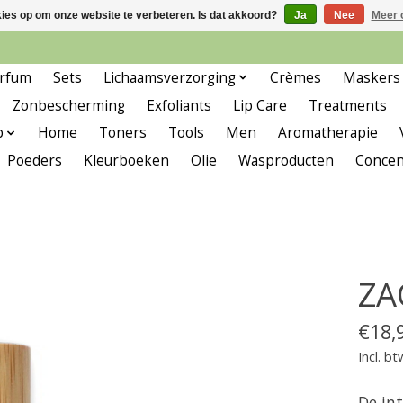
kies op om onze website te verbeteren. Is dat akkoord?
Ja
Nee
Meer 
rfum
Sets
Lichaamsverzorging
Crèmes
Maskers
Zonbescherming
Exfoliants
Lip Care
Treatments
p
Home
Toners
Tools
Men
Aromatherapie
Poeders
Kleurboeken
Olie
Wasproducten
Concen
ZAO
€18,
Incl. bt
De in