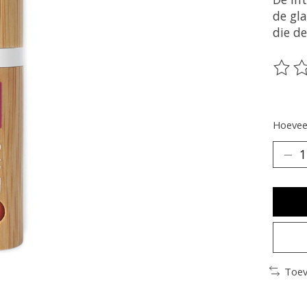
de gla
die de
De be
Hoeveel
Toev