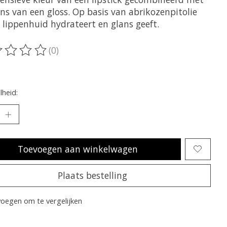
ns van een gloss. Op basis van abrikozenpitolie
 lippenhuid hydrateert en glans geeft.
(0)
oordeling van dit product is
0
van de 5
heid:
Toevoegen aan winkelwagen
Plaats bestelling
oegen om te vergelijken