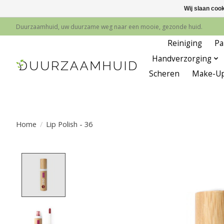
Wij slaan coo
Duurzaamhuid, uw duurzame weg naar een mooie, gezonde huid.
Reiniging
Pa
Handverzorging
Scheren
Make-U
Home
/
Lip Polish - 36
Product image slideshow Items