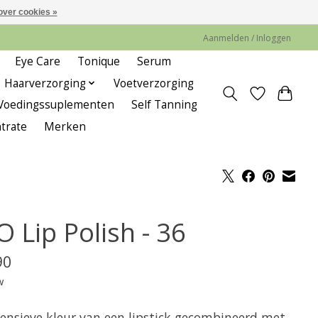
over cookies »
Aanmelden / Inloggen
Eye Care
Tonique
Serum
Haarverzorging
Voetverzorging
Voedingssuplementen
Self Tanning
trate
Merken
 Lip Polish - 36
90
w
tensieve kleur van een lipstick gecombineerd met