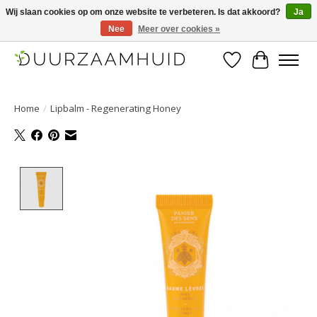
Wij slaan cookies op om onze website te verbeteren. Is dat akkoord?
Ja
Nee
Meer over cookies »
Duurzaamhuid, uw duurzame weg naar een mooie, gezonde huid.
Verlanglijst
Winkelwa
Home
/
Lipbalm - Regenerating Honey
Product image slideshow Items