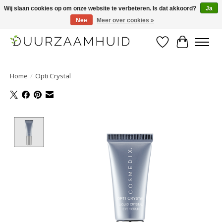
Wij slaan cookies op om onze website te verbeteren. Is dat akkoord?
Ja
Nee
Meer over cookies »
Duurzaamhuid, uw duurzame weg naar een mooie, gezonde huid.
Verlanglijst
Winkelwa
Home
/
Opti Crystal
Product image slideshow Items