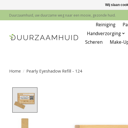
Wij slaan coo
Duurzaamhuid, uw duurzame weg naar een mooie, gezonde huid.
Reiniging
Pa
Handverzorging
Scheren
Make-U
Home
/
Pearly Eyeshadow Refill - 124
Product image slideshow Items