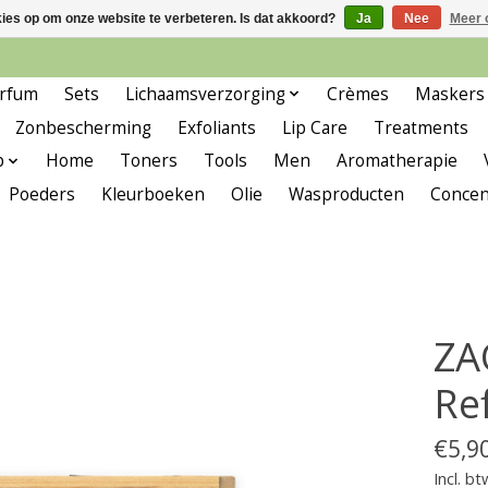
kies op om onze website te verbeteren. Is dat akkoord?
Ja
Nee
Meer 
rfum
Sets
Lichaamsverzorging
Crèmes
Maskers
Zonbescherming
Exfoliants
Lip Care
Treatments
p
Home
Toners
Tools
Men
Aromatherapie
Poeders
Kleurboeken
Olie
Wasproducten
Concen
ZA
Ref
€5,9
Incl. bt