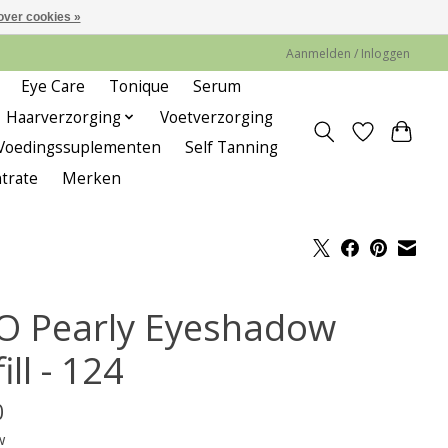
over cookies »
Aanmelden / Inloggen
Eye Care
Tonique
Serum
Haarverzorging
Voetverzorging
Voedingssuplementen
Self Tanning
trate
Merken
O Pearly Eyeshadow
ill - 124
0
w