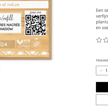
Een s
verfij
plant
en so
De be
Hoeveel