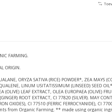
Toev
NIC FARMING.
L ORIGIN.
UALANE, ORYZA SATIVA (RICE) POWDER*, ZEA MAYS (C
UALENE, LINUM USITATISSIMUM (LINSEED) SEED OIL*
A (OLIVE) LEAF EXTRACT, OLEA EUROPAEA (OLIVE) F
INGER) ROOT EXTRACT, CI 77820 (SILVER). MAY CONTAI
 (IRON OXIDES), CI 77510 (FERRIC FERROCYANIDE), CI 
nts from Organic Farming. ** made using organic ingr