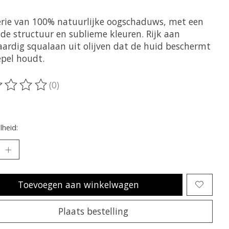
erie van 100% natuurlijke oogschaduws, met een
nde structuur en sublieme kleuren. Rijk aan
aardig squalaan uit olijven dat de huid beschermt
epel houdt.
(0)
oordeling van dit product is
0
van de 5
heid:
Toevoegen aan winkelwagen
Plaats bestelling