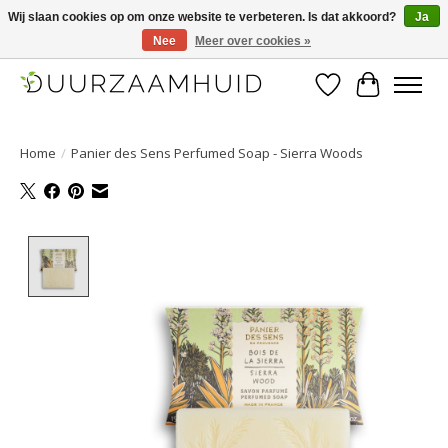
Wij slaan cookies op om onze website te verbeteren. Is dat akkoord?
Ja
Nee
Meer over cookies »
Duurzaamhuid, uw duurzame weg naar een mooie, gezonde huid.
Verlanglijst
Winkelwa
Home
/
Panier des Sens Perfumed Soap - Sierra Woods
Product image slideshow Items