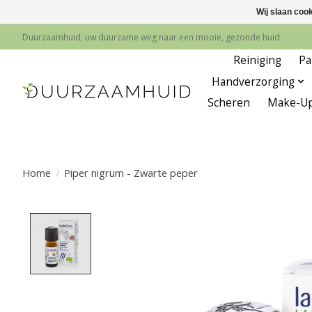
Wij slaan coo
Duurzaamhuid, uw duurzame weg naar een mooie, gezonde huid.
Reiniging
Pa
Handverzorging
Scheren
Make-U
Home
/
Piper nigrum - Zwarte peper
Product image slideshow Items