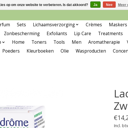
kies op om onze website te verbeteren. Is dat akkoord?
Ja
Nee
Meer 
rfum
Sets
Lichaamsverzorging
Crèmes
Maskers
Zonbescherming
Exfoliants
Lip Care
Treatments
p
Home
Toners
Tools
Men
Aromatherapie
Poeders
Kleurboeken
Olie
Wasproducten
Concen
La
Zw
€14,
Incl. bt