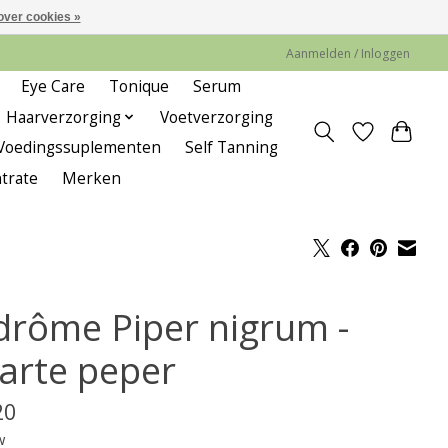
over cookies »
Aanmelden / Inloggen
Eye Care
Tonique
Serum
Haarverzorging
Voetverzorging
Voedingssuplementen
Self Tanning
trate
Merken
drôme Piper nigrum -
arte peper
20
w