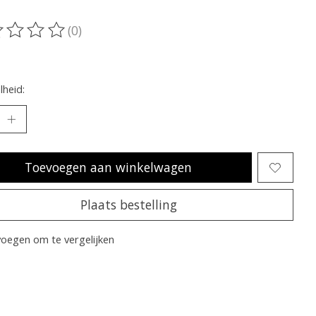
(0)
oordeling van dit product is
0
van de 5
heid:
Toevoegen aan winkelwagen
Plaats bestelling
oegen om te vergelijken