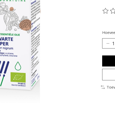
De be
Hoeveel
Toev