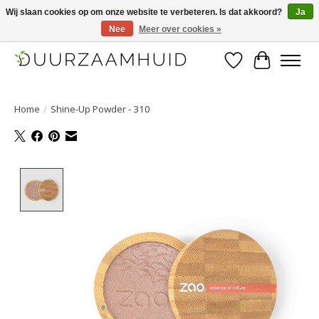
Wij slaan cookies op om onze website te verbeteren. Is dat akkoord?
Ja
Nee
Meer over cookies »
Duurzaamhuid, uw duurzame weg naar een mooie, gezonde huid.
Verlanglijst
Winkelwa
Home
/
Shine-Up Powder - 310
Product image slideshow Items