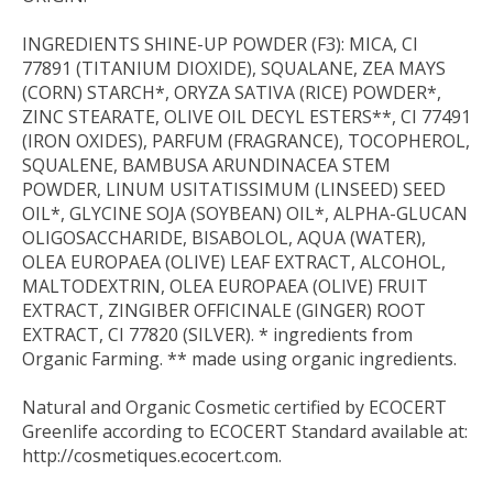
INGREDIENTS SHINE-UP POWDER (F3): MICA, CI
77891 (TITANIUM DIOXIDE), SQUALANE, ZEA MAYS
(CORN) STARCH*, ORYZA SATIVA (RICE) POWDER*,
ZINC STEARATE, OLIVE OIL DECYL ESTERS**, CI 77491
(IRON OXIDES), PARFUM (FRAGRANCE), TOCOPHEROL,
SQUALENE, BAMBUSA ARUNDINACEA STEM
POWDER, LINUM USITATISSIMUM (LINSEED) SEED
OIL*, GLYCINE SOJA (SOYBEAN) OIL*, ALPHA-GLUCAN
OLIGOSACCHARIDE, BISABOLOL, AQUA (WATER),
OLEA EUROPAEA (OLIVE) LEAF EXTRACT, ALCOHOL,
MALTODEXTRIN, OLEA EUROPAEA (OLIVE) FRUIT
EXTRACT, ZINGIBER OFFICINALE (GINGER) ROOT
EXTRACT, CI 77820 (SILVER). * ingredients from
Organic Farming. ** made using organic ingredients.
Natural and Organic Cosmetic certified by ECOCERT
Greenlife according to ECOCERT Standard available at:
http://cosmetiques.ecocert.com.