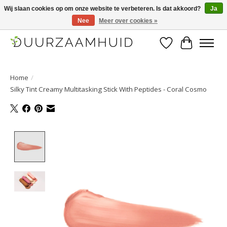
Wij slaan cookies op om onze website te verbeteren. Is dat akkoord?
Ja
Nee
Meer over cookies »
Duurzaamhuid, uw duurzame weg naar een mooie, gezonde huid.
Verlanglijst
Winkelwa
Home
/
Silky Tint Creamy Multitasking Stick With Peptides - Coral Cosmo
Product image slideshow Items