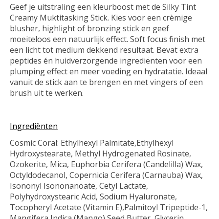
Geef je uitstraling een kleurboost met de Silky Tint
Creamy Muktitasking Stick. Kies voor een crèmige
blusher, highlight of bronzing stick en geef
moeiteloos een natuurlijk effect. Soft focus finish met
een licht tot medium dekkend resultaat. Bevat extra
peptides én huidverzorgende ingrediënten voor een
plumping effect en meer voeding en hydratatie. Ideaal
vanuit de stick aan te brengen en met vingers of een
brush uit te werken.
Ingrediënten
Cosmic Coral: Ethylhexyl Palmitate,Ethylhexyl
Hydroxystearate, Methyl Hydrogenated Rosinate,
Ozokerite, Mica, Euphorbia Cerifera (Candelilla) Wax,
Octyldodecanol, Copernicia Cerifera (Carnauba) Wax,
Isononyl Isononanoate, Cetyl Lactate,
Polyhydroxystearic Acid, Sodium Hyaluronate,
Tocopheryl Acetate (Vitamin E),Palmitoyl Tripeptide-1,
Mangifera Indica (Mango) Seed Butter, Glycerin,