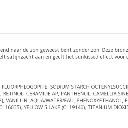
eekend naar de zon geweest bent zonder zon. Deze br
t satijnzacht aan en geeft het sunkissed effect voor d
C FLUORPHLOGOPITE, SODIUM STARCH OCTENYLSUCCINAT
 RETINOL, CERAMIDE AP, PANTHENOL, CAMELLIA SINE
E), VANILLIN, AQUA/WATER/EAU, PHENOXYETHANOL, 
16035), YELLOW 5 LAKE (CI 19140), TITANIUM DIOXIDE 