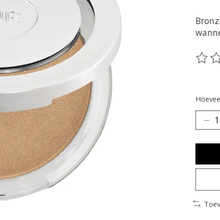
Bronz
wanne
De be
Hoeveel
Toev