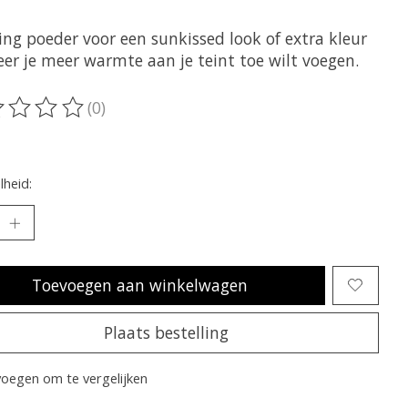
ing poeder voor een sunkissed look of extra kleur
er je meer warmte aan je teint toe wilt voegen.
(0)
oordeling van dit product is
0
van de 5
heid:
Toevoegen aan winkelwagen
Plaats bestelling
oegen om te vergelijken