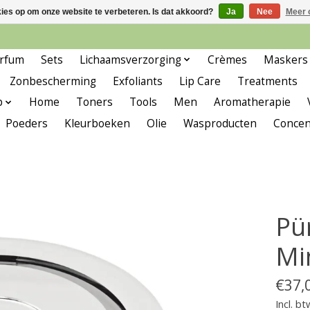
kies op om onze website te verbeteren. Is dat akkoord?
Ja
Nee
Meer 
rfum
Sets
Lichaamsverzorging
Crèmes
Maskers
Zonbescherming
Exfoliants
Lip Care
Treatments
p
Home
Toners
Tools
Men
Aromatherapie
Poeders
Kleurboeken
Olie
Wasproducten
Concen
Pü
Mi
€37,
Incl. bt