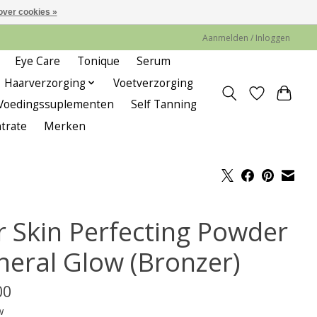
over cookies »
Aanmelden / Inloggen
Eye Care
Tonique
Serum
Haarverzorging
Voetverzorging
Voedingssuplementen
Self Tanning
trate
Merken
r Skin Perfecting Powder
neral Glow (Bronzer)
00
w