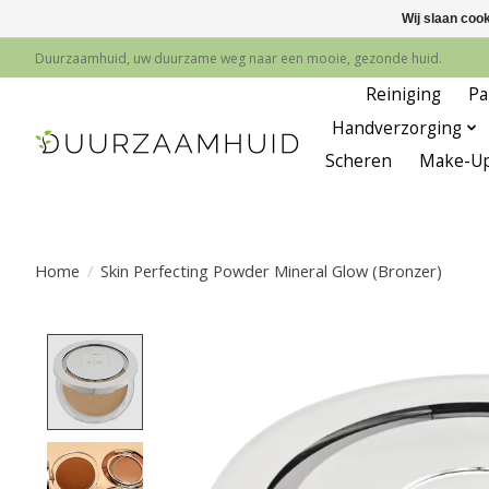
Wij slaan coo
Duurzaamhuid, uw duurzame weg naar een mooie, gezonde huid.
Reiniging
Pa
Handverzorging
Scheren
Make-U
Home
/
Skin Perfecting Powder Mineral Glow (Bronzer)
Product image slideshow Items