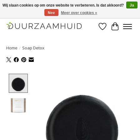
Wij slaan cookies op om onze website te verbeteren. Is dat akkoord?
Ja
Nee
Meer over cookies »
Duurzaamhuid, uw duurzame weg naar een mooie, gezonde huid.
Verlanglijst
Winkelwa
Home
/
Soap Detox
Product image slideshow Items