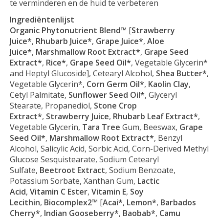
te verminderen en de huid te verbeteren
Ingrediëntenlijst
Organic Phytonutrient Blend™
[
Strawberry
Juice*
,
Rhubarb Juice*
,
Grape Juice*
,
Aloe
Juice*
,
Marshmallow Root Extract*
,
Grape Seed
Extract*
,
Rice*
,
Grape Seed Oil*
, Vegetable Glycerin*
and Heptyl Glucoside], Cetearyl Alcohol,
Shea Butter*
,
Vegetable Glycerin*,
Corn Germ Oil*
,
Kaolin Clay
,
Cetyl Palmitate,
Sunflower Seed Oil*
, Glyceryl
Stearate, Propanediol,
Stone Crop
Extract*
,
Strawberry Juice
,
Rhubarb Leaf Extract*
,
Vegetable Glycerin,
Tara Tree
Gum, Beeswax,
Grape
Seed Oil*
,
Marshmallow Root Extract*
, Benzyl
Alcohol, Salicylic Acid, Sorbic Acid, Corn-Derived Methyl
Glucose Sesquistearate, Sodium Cetearyl
Sulfate,
Beetroot Extract
, Sodium Benzoate,
Potassium Sorbate, Xanthan Gum,
Lactic
Acid
,
Vitamin C Ester
,
Vitamin E
,
Soy
Lecithin
,
Biocomplex2™
[
Acai*
,
Lemon*
,
Barbados
Cherry*
,
Indian Gooseberry*
,
Baobab*
,
Camu