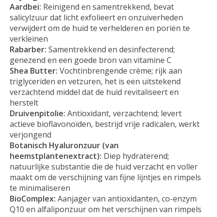
Aardbei:
Reinigend en samentrekkend, bevat
salicylzuur dat licht exfolieert en onzuiverheden
verwijdert om de huid te verhelderen en poriën te
verkleinen
Rabarber:
Samentrekkend en desinfecterend;
genezend en een goede bron van vitamine C
Shea Butter:
Vochtinbrengende crème; rijk aan
triglyceriden en vetzuren, het is een uitstekend
verzachtend middel dat de huid revitaliseert en
herstelt
Druivenpitolie:
Antioxidant, verzachtend; levert
actieve bioflavonoïden, bestrijd vrije radicalen, werkt
verjongend
Botanisch Hyaluronzuur (van
heemstplantenextract):
Diep hydraterend;
natuurlijke substantie die de huid verzacht en voller
maakt om de verschijning van fijne lijntjes en rimpels
te minimaliseren
BioComplex:
Aanjager van antioxidanten, co-enzym
Q10 en alfaliponzuur om het verschijnen van rimpels