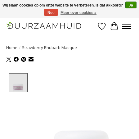
Wij slaan cookies op om onze website te verbeteren. Is dat akkoord?
Ja
Nee
Meer over cookies »
Duurzaamhuid, uw duurzame weg naar een mooie, gezonde huid.
Verlanglijst
Winkelwa
Home
/
Strawberry Rhubarb Masque
Product image slideshow Items