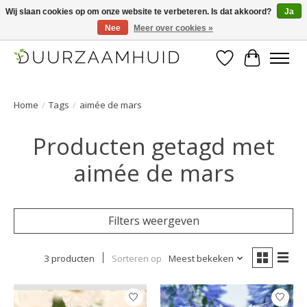
Wij slaan cookies op om onze website te verbeteren. Is dat akkoord?
Ja
Nee
Meer over cookies »
Duurzaamhuid, uw duurzame weg naar een mooie, gezonde huid.
Verlanglijst
Winkelwa
Home
/
Tags
/
aimée de mars
Producten getagd met
aimée de mars
Filters weergeven
3 producten
Sorteren op
Meest bekeken