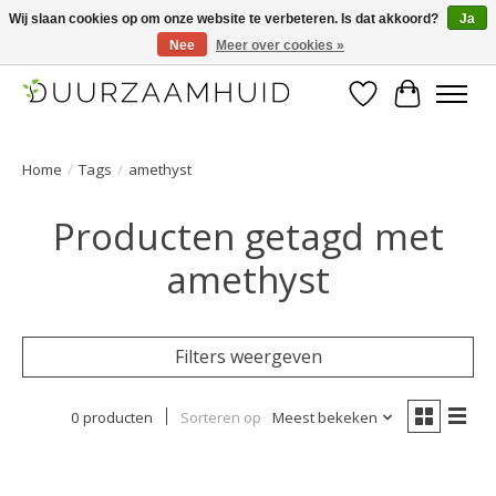
Wij slaan cookies op om onze website te verbeteren. Is dat akkoord?
Ja
Nee
Meer over cookies »
Duurzaamhuid, uw duurzame weg naar een mooie, gezonde huid.
Verlanglijst
Winkelwa
Home
/
Tags
/
amethyst
Producten getagd met
amethyst
Filters weergeven
0 producten
Sorteren op
Meest bekeken