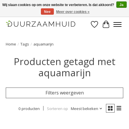
Wij slaan cookies op om onze website te verbeteren. Is dat akkoord?
Ja
Nee
Meer over cookies »
Duurzaamhuid, uw duurzame weg naar een mooie, gezonde huid.
Verlanglijst
Winkelwa
Home
/
Tags
/
aquamarijn
Producten getagd met
aquamarijn
Filters weergeven
0 producten
Sorteren op
Meest bekeken