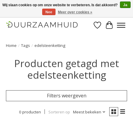
Wij slaan cookies op om onze website te verbeteren. Is dat akkoord?
Ja
Nee
Meer over cookies »
Duurzaamhuid, uw duurzame weg naar een mooie, gezonde huid.
Verlanglijst
Winkelwa
Home
/
Tags
/
edelsteenketting
Producten getagd met
edelsteenketting
Filters weergeven
0 producten
Sorteren op
Meest bekeken