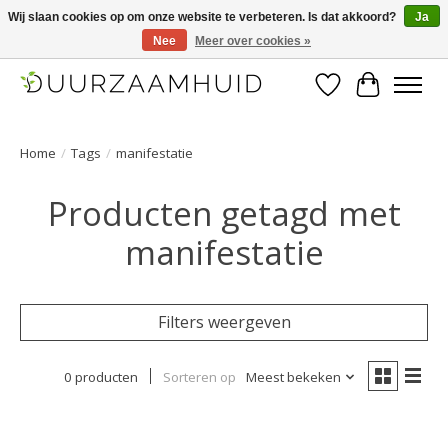
Wij slaan cookies op om onze website te verbeteren. Is dat akkoord?
Ja
Nee
Meer over cookies »
Duurzaamhuid, uw duurzame weg naar een mooie, gezonde huid.
Verlanglijst
Winkelwa
Home
/
Tags
/
manifestatie
Producten getagd met
manifestatie
Filters weergeven
0 producten
Sorteren op
Meest bekeken