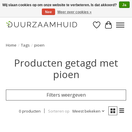
Wij slaan cookies op om onze website te verbeteren. Is dat akkoord?
Ja
Nee
Meer over cookies »
Duurzaamhuid, uw duurzame weg naar een mooie, gezonde huid.
Verlanglijst
Winkelwa
Home
/
Tags
/
pioen
Producten getagd met
pioen
Filters weergeven
0 producten
Sorteren op
Meest bekeken