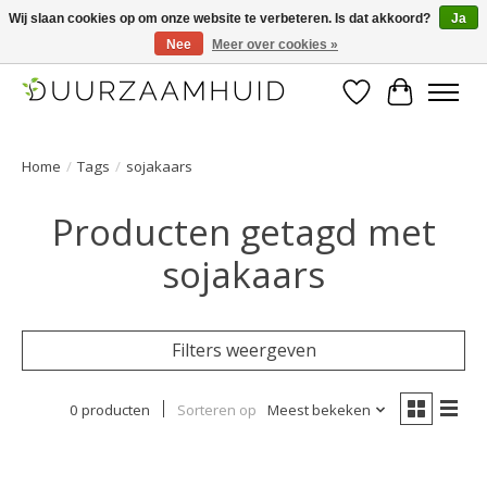
Wij slaan cookies op om onze website te verbeteren. Is dat akkoord?
Ja
Nee
Meer over cookies »
Duurzaamhuid, uw duurzame weg naar een mooie, gezonde huid.
Verlanglijst
Winkelwa
Home
/
Tags
/
sojakaars
Producten getagd met
sojakaars
Filters weergeven
0 producten
Sorteren op
Meest bekeken