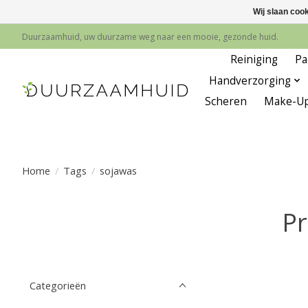
Wij slaan coo
Duurzaamhuid, uw duurzame weg naar een mooie, gezonde huid.
Reiniging
Pa
Handverzorging
Scheren
Make-U
Home
/
Tags
/
sojawas
Pr
Categorieën