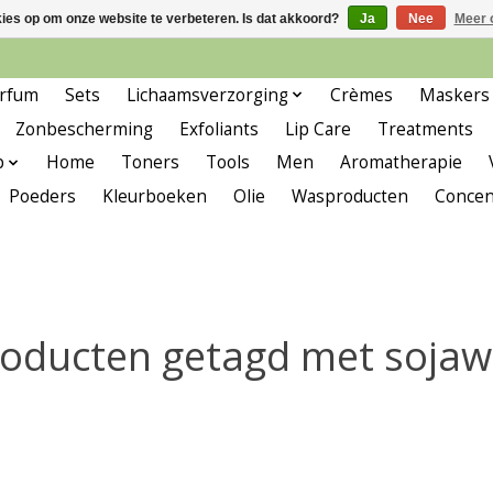
kies op om onze website te verbeteren. Is dat akkoord?
Ja
Nee
Meer 
rfum
Sets
Lichaamsverzorging
Crèmes
Maskers
Zonbescherming
Exfoliants
Lip Care
Treatments
p
Home
Toners
Tools
Men
Aromatherapie
Poeders
Kleurboeken
Olie
Wasproducten
Concen
oducten getagd met soja