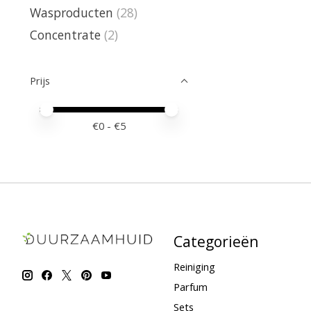
Wasproducten
(28)
Concentrate
(2)
Prijs
Minimale prijswaarde
Price maximum value
€
0
- €
5
Categorieën
Reiniging
Parfum
Sets