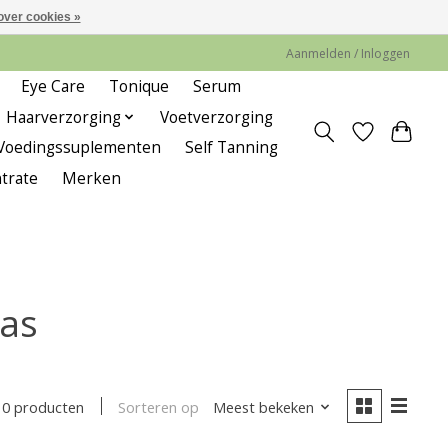
over cookies »
Aanmelden / Inloggen
Eye Care
Tonique
Serum
Haarverzorging
Voetverzorging
Voedingssuplementen
Self Tanning
trate
Merken
was
Sorteren op
Meest bekeken
0 producten